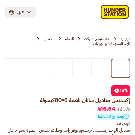
عربي
الرئيسية
هنقرستيشن ماركت
الدمام
المحمدية
المواد الاستهلاكية و الورقيات
19
%
إكسلنس مناديل ساتان ناعمة 6×80كبسولة
16.54
20.5
توصيل في 20 دقيقة
الوصف
مناديل الوجه إكسلنس بريستيچ توفر راحة ونظافة للبشرة. العبوة تحتوي على