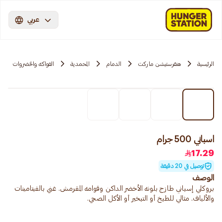
عربي
الرئيسية
هنقرستيشن ماركت
الدمام
المحمدية
الفواكه والخضروات
اسباني 500 جرام
17.29
توصيل في 20 دقيقة
الوصف
بروكلي إسباني طازج بلونه الأخضر الداكن وقوامه المقرمش. غني بالفيتامينات
والألياف. مثالي للطبخ أو التبخير أو الأكل الصحي.