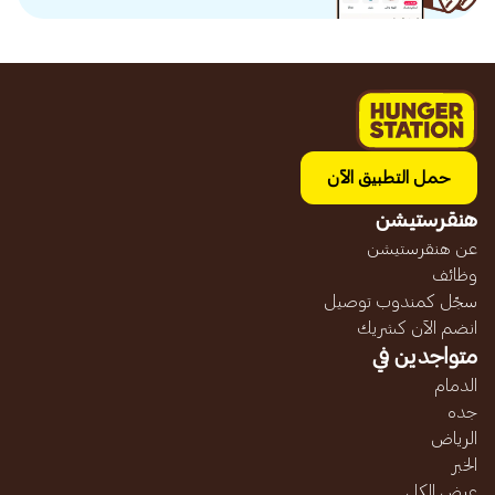
حمل التطبيق الآن
هنقرستيشن
عن هنقرستيشن
وظائف
سجّل كمندوب توصيل
انضم الآن كشريك
متواجدين في
الدمام
جده
الرياض
الخبر
عرض الكل...