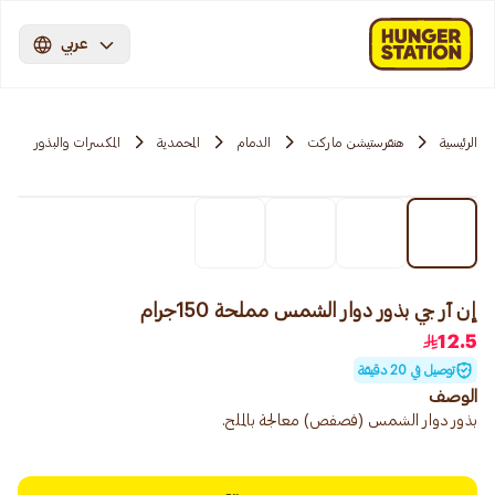
عربي
الرئيسية
هنقرستيشن ماركت
الدمام
المحمدية
المكسرات والبذور
إن آر جي بذور دوار الشمس مملحة 150جرام
12.5
توصيل في 20 دقيقة
الوصف
بذور دوار الشمس (فصفص) معالجة بالملح.