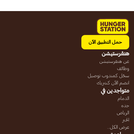
حمل التطبيق الآن
هنقرستيشن
عن هنقرستيشن
وظائف
سجّل كمندوب توصيل
انضم الآن كشريك
متواجدين في
الدمام
جده
الرياض
الخبر
عرض الكل...