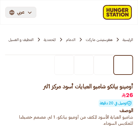
عربي
الرئيسية
هنقرستيشن ماركت
الدمام
المحمدية
التنظيف و الغسيل
أومينو بيانكو شامبو العبايات أسود مركز 1لتر
26
توصيل في 20 دقيقة
الوصف
شامبو العباية الأسود المكثف من أومينو بيانكو، 1 لتر، مصمم خصيصًا
للملابس السوداء.