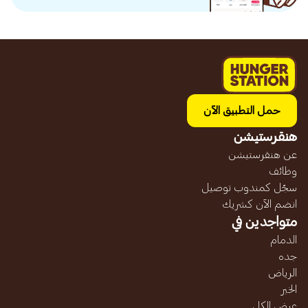
حمل التطبيق الآن
هنقرستيشن
عن هنقرستيشن
وظائف
سجّل كمندوب توصيل
انضم الآن كشريك
متواجدين في
الدمام
جده
الرياض
الخبر
عرض الكل...