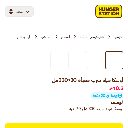
عربي
الرئيسية
هنقرستيشن ماركت
الدمام
المحمدية
المياه والثلج
أوسكا مياه شرب معبأة 20×330مل
10.5
توصيل في 20 دقيقة
الوصف
أوسكا مياه شرب 330 مل 20 حبة