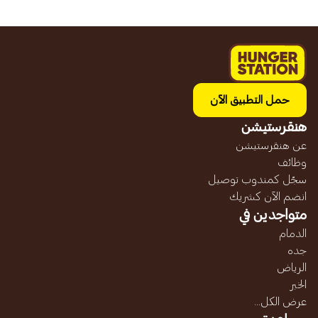
حمل التطبيق الآن
هنقرستيشن
عن هنقرستيشن
وظائف
سجّل كمندوب توصيل
انضم الآن كشريك
متواجدين في
الدمام
جده
الرياض
الخبر
عرض الكل...