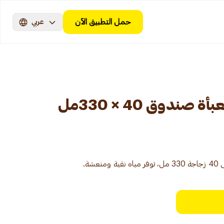
حمل التطبيق الآن
عربي
ندوق 40 × 330مل
شة.