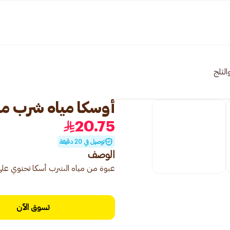
والثلج
أوسكا مياه شرب معبأة ص
20.75
توصيل في 20 دقيقة
الوصف
عبوة من مياه الشرب أسكا تحتوي على 40 زجاجة 330 مل، توفر مياه نقية ومنع
تسوق الآن