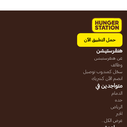
حمل التطبيق الآن
هنقرستيشن
عن هنقرستيشن
وظائف
سجّل كمندوب توصيل
انضم الآن كشريك
متواجدين في
الدمام
جده
الرياض
الخبر
عرض الكل...