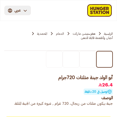
عربي
الرئيسية
هنقرستيشن ماركت
الدمام
المحمدية
أجبان وأطعمة قابلة للدهن
أبو الولد جبنة مثلثات 720جرام
26.4
توصيل في 20 دقيقة
الوصف
جبنة بيكون مثلثات من ريجال، 720 غرام , عبوة كبيرة من الجبنة المثلثة.