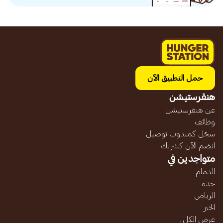
حمل التطبيق الآن
هنقرستيشن
عن هنقرستيشن
وظائف
سجّل كمندوب توصيل
انضم الآن كشريك
متواجدين في
الدمام
جده
الرياض
الخبر
عرض الكل...