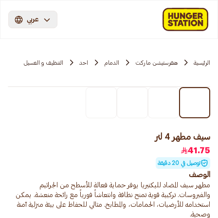
عربي
الرئيسية
هنقرستيشن ماركت
الدمام
احد
التنظيف و الغسيل
سيف مطهر 4 لتر
41.75
توصيل في 20 دقيقة
الوصف
مطهر سيف المضاد للبكتيريا يوفر حماية فعالة للأسطح من الجراثيم
والفيروسات. تركيبة قوية تمنح نظافة وانتعاشاً فورياً مع رائحة منعشة. يمكن
استخدامه للأرضيات، الحمامات، والمطابخ. مثالي للحفاظ على بيئة منزلية آمنة
وصحية.