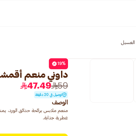
 الغسيل
19
%
داوني منعم أقمشة مر
47.49
59
توصيل في 20 دقيقة
الوصف
منعم ملابس برائحة حدائق الورد، يمنح
عطرية جذابة.