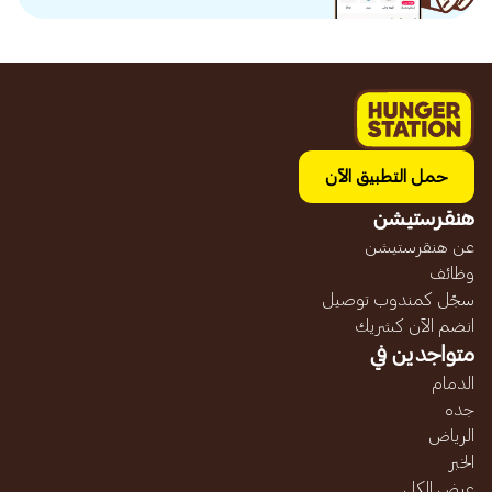
حمل التطبيق الآن
هنقرستيشن
عن هنقرستيشن
وظائف
سجّل كمندوب توصيل
انضم الآن كشريك
متواجدين في
الدمام
جده
الرياض
الخبر
عرض الكل...