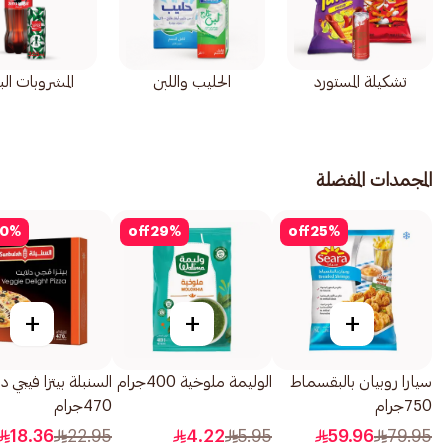
تشكيلة المستورد
الحليب واللبن
المشروبات الب
المجمدات المفضلة
0
%
off
29
%
off
25
%
+
+
+
سيارا روبيان بالبقسماط
الوليمة ملوخية 400جرام
السنبلة بيتزا فيجي 
750جرام
470جرام
18.36
22.95
4.22
5.95
59.96
79.95