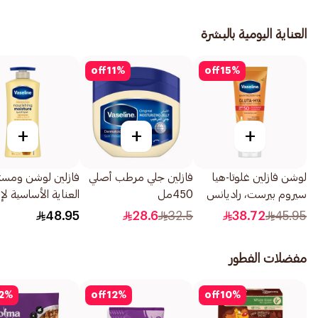
العناية اليومية بالبشرة
off
11
%
off
15
%
+
+
+
لوشن فازلين غلوتا-هيا
فازلين جلي مرطب أصلي
فازلين لوشن ومس
سيروم بيرست، راديانس
450مل
العناية الأساسية ل
ديفنس، SPF 50
خلايا الجسم 725مل
48.95
28.6
32.5
38.72
45.95
PA+++، 180مل
مفضلات الفطور
2
%
off
12
%
off
10
%