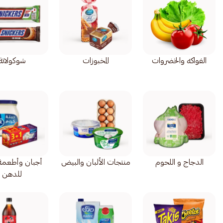
الفواكه والخضروات
المخبوزات
شوكولاتة
الدجاج و اللحوم
منتجات الألبان والبيض
أجبان وأطعمة 
للدهن