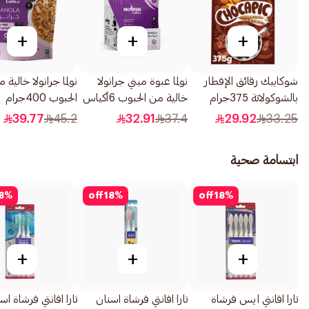
+
+
+
شوكابيك رقائق الإفطار
نولما عبوة ميني جرانولا
نولما جرانولا خالية 
بالشوكولاتة 375جرام
خالية من الحبوب 6أكياس
الحبوب 400جرام
39.77
45.2
32.91
37.4
29.92
33.25
ابتسامة صحية
8
%
off
18
%
off
18
%
+
+
+
تارا افانتي ايس فرشاة
تارا افانتي فرشاة اسنان
تارا افانتي فرشاة اس