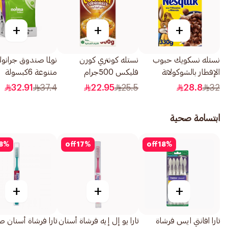
+
+
+
نستله نسكويك حبوب
نستله كونتري كورن
نولما صندوق جرانول
الإفطار بالشوكولاتة
فليكس 500جرام
متنوعة 6كبسولة
330جرام
32.91
37.4
22.95
25.5
28.8
32
ابتسامة صحية
8
%
off
17
%
off
18
%
+
+
+
تارا افانتي ايس فرشاة
تارا يو إل إيه فرشاة أسنان
تارا فرشاة أسنان ص