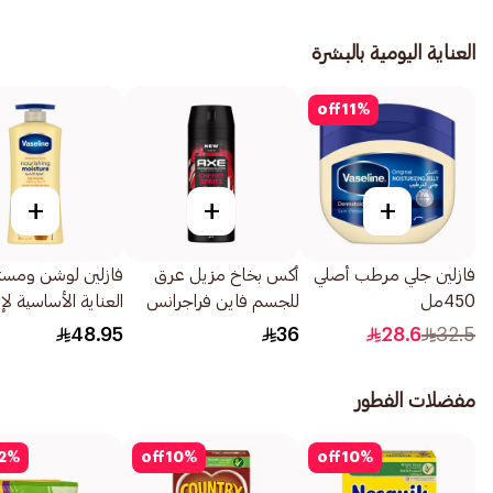
العناية اليومية بالبشرة
off
11
%
+
+
+
فازلين جلي مرطب أصلي
أكس بخاخ مزيل عرق
فازلين لوشن ومس
450مل
للجسم فاين فراجرانس
العناية الأساسية ل
بريميوم تشيري سبريتس
خلايا الجسم 725مل
48.95
36
28.6
32.5
150مل
مفضلات الفطور
2
%
off
10
%
off
10
%