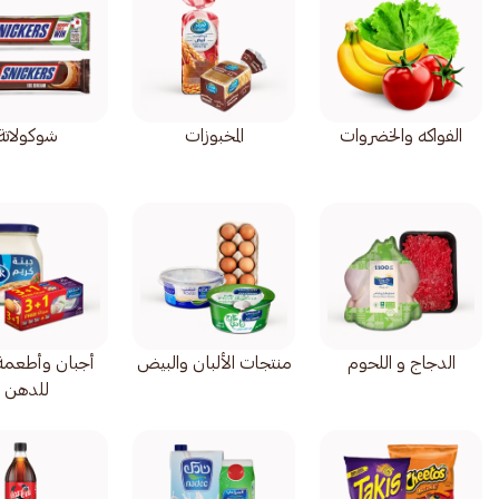
الفواكه والخضروات
المخبوزات
شوكولاتة
الدجاج و اللحوم
منتجات الألبان والبيض
أجبان وأطعمة 
للدهن