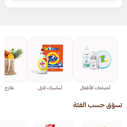
أحتياجات الأطفال
أساسيات المنزل
طازج دائم
تسوّق حسب الفئة