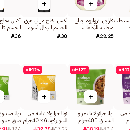
+
+
مستحلب
فازلين بتروليوم جيلي
أكس بخاخ مزيل عرق
أكس بخاخ 
مرطب، للأطفال،
للجسم للرجال أسود
للجسم فاي
لجسم
250مل
150مل
بريميوم بلاك
36
30
22.25
150مل
off
12
%
off
12
%
off
12
+
+
ية من
نولما جرانولا بالتمر و
نولما جرانولا نباتية من
نولما صندوق
الفستق 400جرام
السوبرفود 6 × 40جرام
ميني متنوعة 6كبس
.91
37.4
32.78
37.25
38.19
43.4