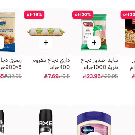
off
19
%
off
20
%
off
2
+
+
ي
مـايـدا صدور دجاج
داري دجاج مفروم
رضوى دجاج
طرية 1000جرام
400جرام
8×900جرام
65
32.95
7.69
9.5
23.96
29.95