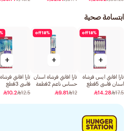
ابتسامة صحية
%
off
18
%
off
18
%
+
+
+
تارا افانتي ايس فرشاة
تارا افانتي فرشاة اسنان
تارا افانتي فرشاة
اسنان قاسي 5قطع
حساس ناعم 2قطعة
قاسي 3قطع
10.2
12.5
9.81
12
14.28
17.5