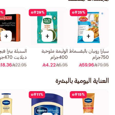
0
%
off
29
%
off
25
%
+
+
+
سيارا روبيان بالبقسماط
الوليمة ملوخية
السنبلة بيتزا فيج
750جرام
400جرام
ديلايت 470جرام
18.36
22.95
4.22
5.95
59.96
79.95
العناية اليومية بالبشرة
off
11
%
off
15
%