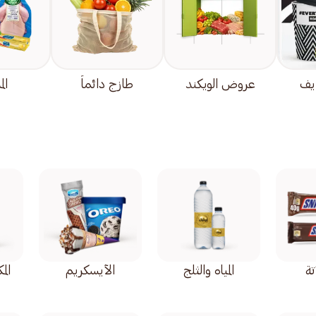
يف
عروض الويكند
طازج دائماً
الم
ة
المياه والثلج
الآيسكريم
الم