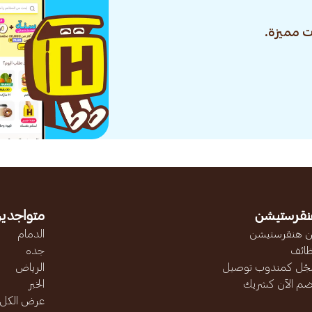
 مميزة.
نقرستيشن
متواجدين
 هنقرستيشن
الدمام
ائف
جده
ّل كمندوب توصيل
الرياض
ضم الآن كشريك
الخبر
عرض الكل..