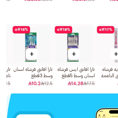
off
18
%
off
18
%
off
17
%
+
+
+
إيه فرشاة
تارا افانتي ايس فرشاة
تارا افانتي فرشاة اسنان
تارا ف
ي الناعمة
اسنان وسط 5قطع
وسط 3قطع
ناعمة 5قطع
17.5
10.2
12.5
14.28
17.5