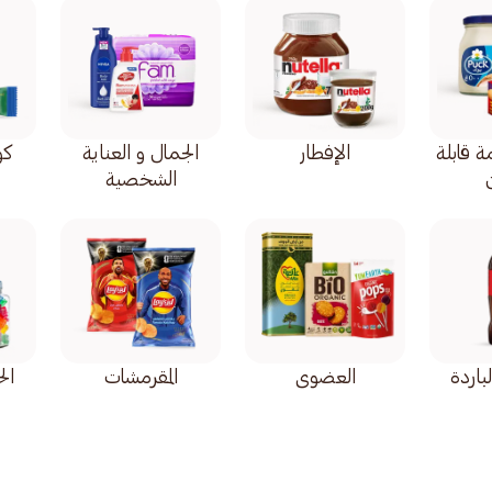
 قابلة
الإفطار
الجمال و العناية
كو
الشخصية
لباردة
العضوي
المقرمشات
ال