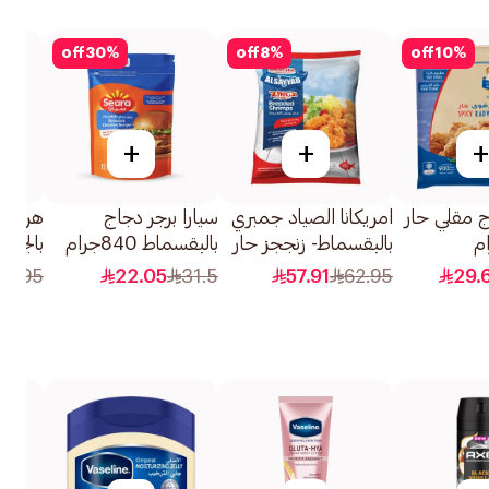
off
30
%
off
8
%
off
10
%
+
+
+
 مقلي حار
امريكانا الصياد جمبري
سيارا برجر دجاج
هرفي 
بالبقسماط- زنججز حار
بالبقسماط 840جرام
بالجبن 350 جرام
ومقرمش 750جرام
22.95
22.05
31.5
57.91
62.95
29.