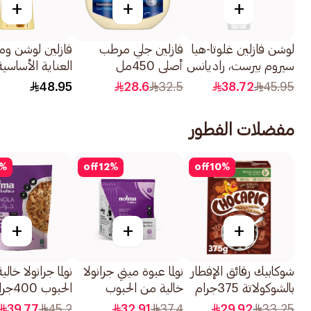
+
+
+
لوشن فازلين غلوتا-هيا
فازلين جلي مرطب
فازلين لوشن و
سيروم بيرست، راديانس
أصلي 450مل
العناية الأساسية
ديفنس، SPF 50
لإصلاح خلايا ا
48.95
28.6
32.5
38.72
45.95
PA+++، 180مل
725مل
مفضلات الفطور
%
off
12
%
off
10
%
+
+
+
شوكابيك رقائق الإفطار
نولما عبوة ميني جرانولا
نولما جرانولا خال
بالشوكولاتة 375جرام
خالية من الحبوب
الحبوب 400جرام
6أكياس
39.77
45.2
32.91
37.4
29.92
33.25