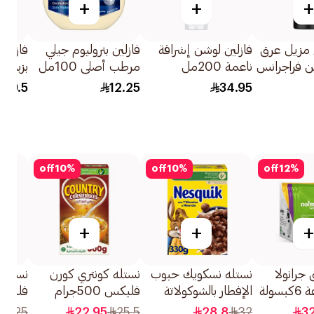
+
+
+
مزيل عرق
فازلين لوشن إشراقة
فازلين بتروليوم جيلي
فازلين
ن فراجرانس
ناعمة 200مل
مرطب أصلي 100مل
بزبدة ا
 فانيليا
480مل
39.5
12.25
34.95
off
10
%
off
10
%
off
12
%
+
+
+
 جرانولا
نستله نسكويك حبوب
نستله كونتري كورن
نستله 
ولة
الإفطار بالشوكولاتة
فليكس 500جرام
فليكس
330جرام
الذرة 375جرام
20.25
22.95
25.5
28.8
32
32