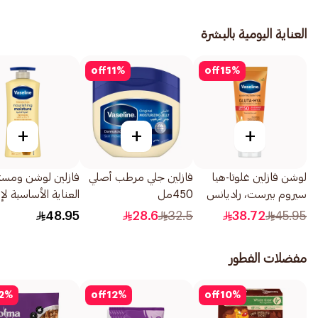
العناية اليومية بالبشرة
off
11
%
off
15
%
+
+
+
لوشن فازلين غلوتا-هيا
فازلين جلي مرطب أصلي
فازلين لوشن ومس
سيروم بيرست، راديانس
450مل
العناية الأساسية ل
ديفنس، SPF 50
خلايا الجسم 725مل
48.95
28.6
32.5
38.72
45.95
PA+++، 180مل
مفضلات الفطور
2
%
off
12
%
off
10
%