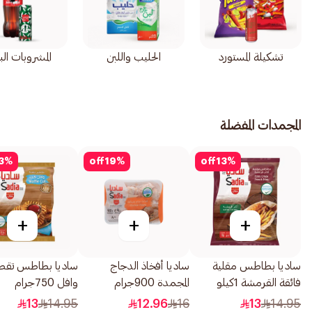
تشكيلة المستورد
الحليب واللبن
المشروبات الب
المجمدات المفضلة
3
%
off
19
%
off
13
%
+
+
+
ساديا بطاطس مقلية
ساديا أفخاذ الدجاج
ساديا بطاطس تقط
فائقة القرمشة 1كيلو
المجمدة 900جرام
وافل 750جرام
13
14.95
12.96
16
13
14.95