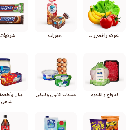
الفواكه والخضروات
المخبوزات
شوكولاتة
الدجاج و اللحوم
منتجات الألبان والبيض
أجبان وأطعمة 
للدهن