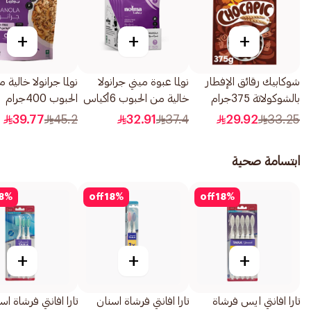
+
+
+
شوكابيك رقائق الإفطار
نولما عبوة ميني جرانولا
نولما جرانولا خالية 
بالشوكولاتة 375جرام
خالية من الحبوب 6أكياس
الحبوب 400جرام
39.77
45.2
32.91
37.4
29.92
33.25
ابتسامة صحية
8
%
off
18
%
off
18
%
+
+
+
تارا افانتي ايس فرشاة
تارا افانتي فرشاة اسنان
تارا افانتي فرشاة اس