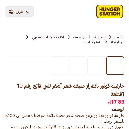
عربي
الرئيسية
الصيدلية
المزاحمية‎‎
الخالدية مخطط السديري
صيدلية دلتا
العناية بالشعر
جارنييه كولور ناتشرلز صبغة شعر أشقر ثلجي فاتح رقم 10
1قطعة
17.83
الوصف
غارنييه كولور ناتشورالز هو صبغة شعر مغذية دائمة مع تغطية تصل إلى 100٪
تحتوي على بلسم ما بعد الصبغة غني بزيت الأفوكادو وزيت الزيتون وزبدة