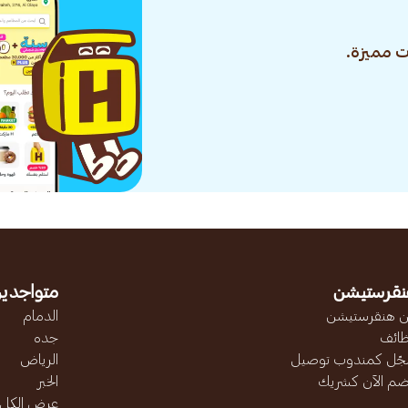
 مميزة.
نقرستيشن
متواجدين
 هنقرستيشن
الدمام
ائف
جده
ّل كمندوب توصيل
الرياض
ضم الآن كشريك
الخبر
عرض الكل..