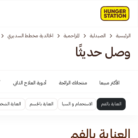
الرئيسية
الصيدلية
المزاحمية‎‎
الخالدية مخطط السديري
وصل حديثًا
الأكثر مبيعا
منتجاتك الرائجة
أدوية العلاج الذاتي
أ
العناية بالفم
الاستحمام و السبا
العناية بالجسم
العناية الشخ
العناية بالفم