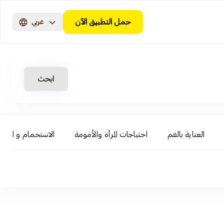
حمل التطبيق الآن
عربي
ابحث
العناية بالفم
احتياجات المرأة والأمومة
الاستحمام و السبا