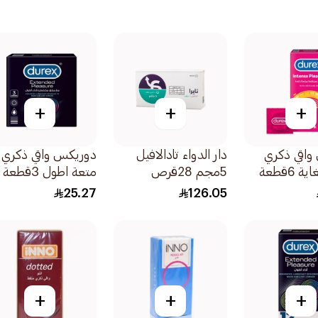
+
+
+
واقي ذكري
دار الدواء تادالافيل
دوريكس واقي ذكري
 6قطعة
5مجم 28قرص
متعة اطول 3قطعة
25.27
126.05
+
+
+