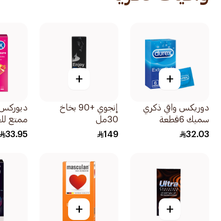
+
+
دوريكس واقي ذكري
إنجوي +90 بخاخ
ديوركس 
سميك 6قطعة
30مل
ممتع للغاية
33.95
149
32.03
+
+