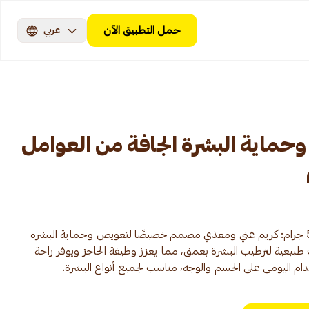
حمل التطبيق الآن
عربي
وحماية البشرة الجافة من العوامل
كريم إيغو كيو في لترطيب بشرتك 500 جرام: كريم غني ومغذي مصمم خصيصًا لتعويض وحماية البشرة
طبيعية لترطيب البشرة بعمق، مما يعزز وظيفة الحاجز ويوفر راحة
دام اليومي على الجسم والوجه، مناسب لجميع أنواع البشرة.