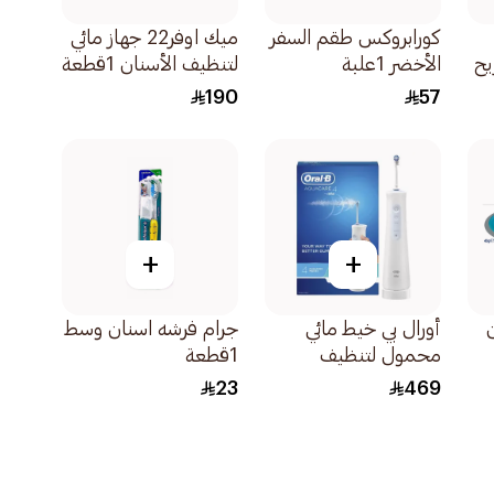
كورابروكس طقم السفر
ميك اوفر22 جهاز مائي
يح
الأخضر 1علبة
لتنظيف الأسنان 1قطعة
190
57
+
+
أورال بي خيط مائي
جرام فرشه اسنان وسط
محمول لتنظيف
1قطعة
الأسنان وترفلوسر 4
23
469
1قطعة