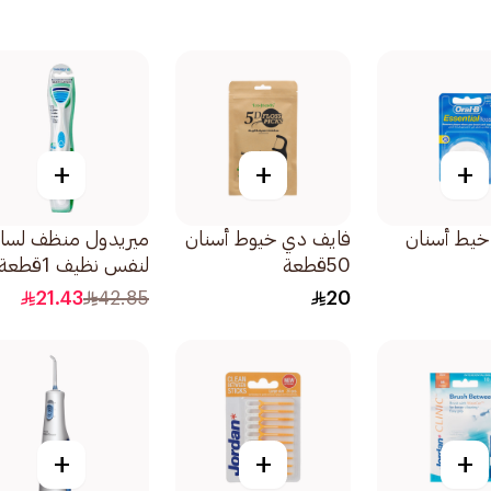
+
+
+
 خيط أسنان
فايف دي خيوط أسنان
ميريدول منظف لسا
50قطعة
لنفس نظيف 1قطعة
21.43
42.85
20
+
+
+