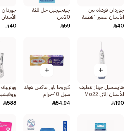
جوردان فرشاة بين
جينجيجيل جل للثة
جوردان ف
الأسنان صغير 1قطعة
20مل
الأسنان وسط
40
59
40
+
+
هايسميل جهاز تنظيف
كوريجا باور ماكس هولد
ووتربيك ف
الأسنان المائي Mo22
سيل 40جرام
بروفيشينال 1
أبيض 1قطعة
588
54.94
190