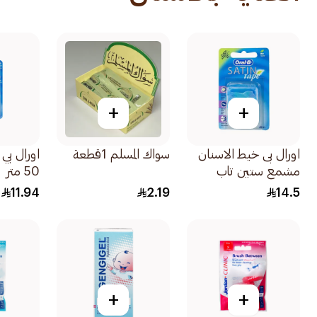
+
+
اورال بى خيط الاسنان
سواك المسلم 1قطعة
اورال بي
مشمع ستين تاب
50 متر
1قطعة
11.94
2.19
14.5
+
+