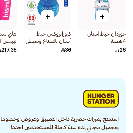
+
+
جوردان خيط اسنان
كيورابروكس خيط
هاي سما
4قطعة
أسنان بالنعناع ومغطى
تبييض 14قطعة
بالشمع 50متر
217.35
36
26
استمتع بميزات حصرية داخل التطبيق وعروض وخصومات
وتوصيل مجاني لمدة سنة كاملة للمستخدمين الجدد!