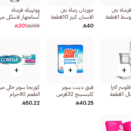
رشاة بين
جوردان رشاة بين
ووتربيك فرشاة
 1قطعة
الاسنان كبير 10قطعة
أسنانجهاز لاسلكي مر
1عبوة
201
268
40
+
+
+
لوسر الترا
فيتي دينت سوبر
كوريجا سوبر خالي من
قطعة
كلينسينج 32قرص
الطعم 40جرام
50.22
40.25