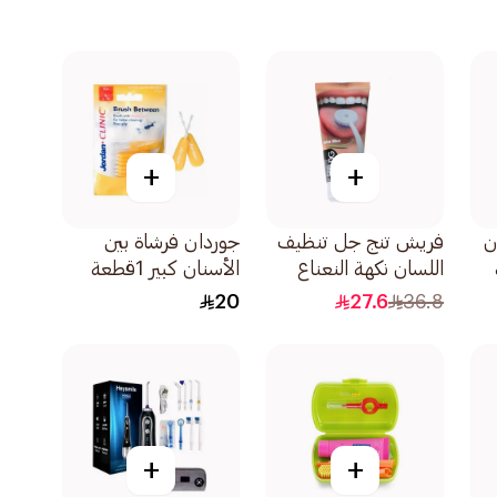
+
+
ن
فريش تنج جل تنظيف
جوردان فرشاة بين
اللسان نكهة النعناع
الأسنان كبير 1قطعة
اكسترا 85جرام
20
27.6
36.8
+
+