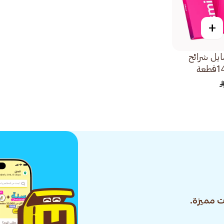
+
يل شرائح
 مميزة.