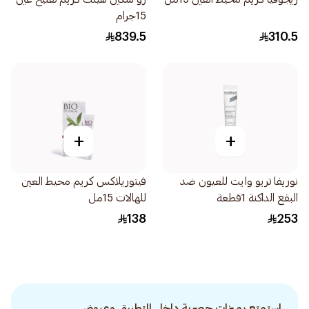
15جرام
839.5
310.5
+
+
نوريفا تريو وايت للعيون ضد
فيتوريلاكس كريم محيط العين
البقع الداكنة 1قطعة
للهالات 15مل
138
253
استمتع بميزات حصرية داخل التطبيق وعروض