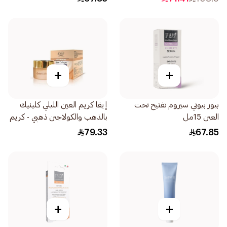
+
+
بيور بيوتي سيروم تفتيح تحت
إيفا كريم العين الليلي كلينيك
العين 15مل
بالذهب والكولاجين ذهبي - كريم
كونتور 15مل
79.33
67.85
+
+