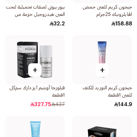
جيجون كريم للعين حمض
بيور بيوتي لصقات تجميلية لتحت
الهايلرونيك 25جرام
العين هيدروجيل حزمة من
14قطعة
32.2
158.88
+
+
جيجون كريم التوريد المكثف
فيلورجا أوبتيم آيز دارك سيركل
للعين 1قطعة
1قطعة
327.75
437
144.9