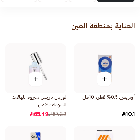
العناية بمنطقة العين
+
+
أوتريفين 0.5% قطرة 10مل
لوريال باريس سيروم للهالات
السوداء 20مل
65.49
87.32
10.1