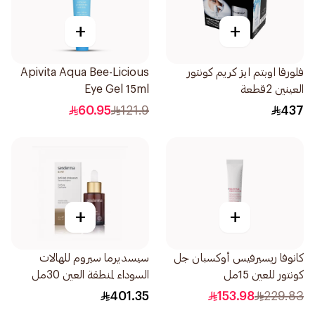
+
+
فلورقا اوبتم ايز كريم كونتور
Apivita Aqua Bee-Licious
العينين 2قطعة
Eye Gel 15ml
60.95
121.9
437
+
+
كانوفا ریسیرفیس أوكسبان جل
سيسديرما سيروم للهالات
كونتور للعين 15مل
السوداء لمنطقة العين 30مل
401.35
153.98
229.83