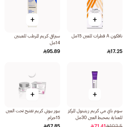
+
+
نافكون A قطرات للعين 15مل
سيرافي كريم المرطب للعينين
14مل
95.89
17.25
+
+
سوم باي مي كريم ريتينول المركز
بيور بيوتي كريم تفتيح تحت العين
للعناية بمحيط العين 30مل
15جرام
67.85
71.41
103.5