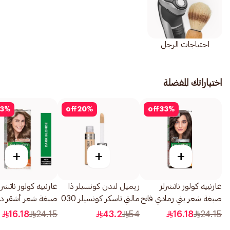
احتياجات الرجل
اختياراتك المفضلة
3
%
off
20
%
off
33
%
+
+
+
غارنييه كولور ناتشرلز
ريميل لندن كونسيلر ذا
غارنييه كولور ناتشرل
صبغة شعر بني رمادي فاتح
مالتي تاسكر كونسيلر 030
1قطعة
فاتح 10مل
1قطعة
16.18
24.15
43.2
54
16.18
24.15