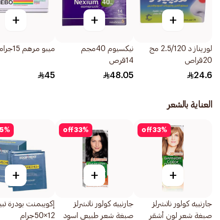
+
+
+
لوريناز د 2.5/120 مج
نيكسيوم 40مجم
ميبو مرهم 15جرام
20قراص
14قرص
45
48.05
24.6
العناية بالشعر
5
%
off
33
%
off
33
%
+
+
+
جارنييه كولور ناتشرلز
جارنييه كولور ناتشرلز
إكويبمنت بودرة تب
صبغة شعر لون أشقر
صبغة شعر طبيعي اسود
12×50جرام