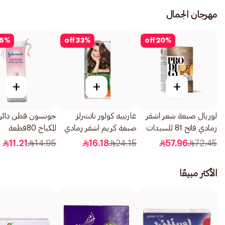
مهرجان الجمال
5
%
off
33
%
off
20
%
+
+
+
لوريال صبغة شعر اشقر
غارنييه كولور ناتشرلز
جونسون قطن دائري 
رمادي فاتح 81 للسيدات
صبغة كريم اشقر رمادي
المكياج 80قطعة
1قطعة
غامق 6.1 1 قطعة
11.21
14.95
16.18
24.15
57.96
72.45
الأكثر مبيعًا