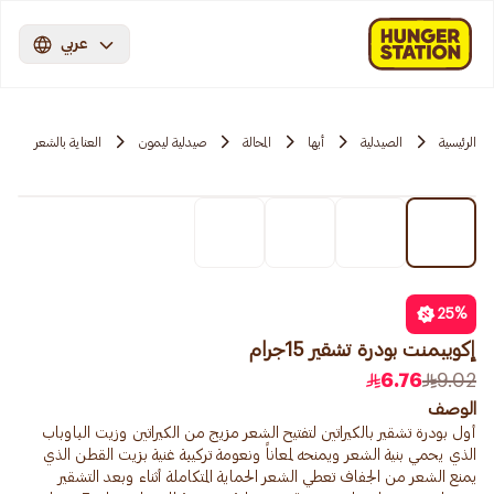
عربي
الرئيسية
الصيدلية
أبها
المحالة
صيدلية ليمون
العناية بالشعر
25
%
إكويبمنت بودرة تشقير 15جرام
6.76
9.02
الوصف
أول بودرة تشقير بالكيراتين لتفتيح الشعر مزيج من الكيراتين وزيت الباوباب
الذي يحمي بنية الشعر ويمنحه لمعاناً ونعومة تركيبة غنية بزيت القطن الذي
يمنع الشعر من الجفاف تعطي الشعر الحماية المتكاملة أثناء وبعد التشقير