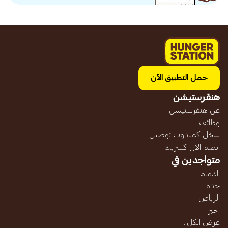
حمل التطبيق الآن
هنقرستيشن
عن هنقرستيشن
وظائف
سجّل كمندوب توصيل
انضم الآن كشريك
متواجدين في
الدمام
جده
الرياض
الخبر
عرض الكل...