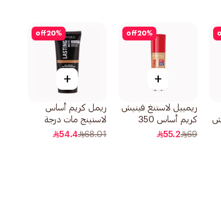
off
20
%
off
20
%
o
+
+
ريمييل لاستنغ فينيش
ريمل كريم أساس
نيش
كريم أساس 350
لاستينج مات درجة
1قطعة
408 مابل 30مل
54.4
68.01
55.2
69