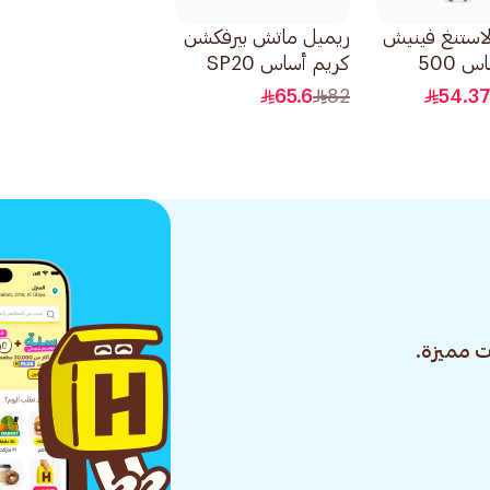
لاستنغ فينيش
ريميل ماتش بيرفكشن
كريم أساس 500
كريم أساس SP20
ساند فاونديشن 300
65.6
82
54.3
1قطعة
 مميزة.