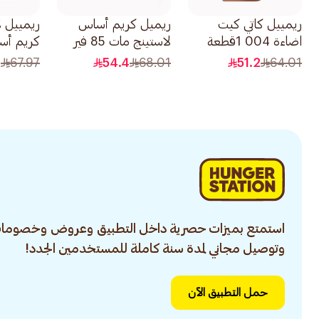
ريمييل كاتي كيت
ريميل كريم أساس
ريمييل 
اضاءة 004 1قطعة
لاستينج مات 85 فير
بيج 1قطعة
1قطعة
7
67.97
54.4
68.01
51.2
64.01
استمتع بميزات حصرية داخل التطبيق وعروض وخصومات
وتوصيل مجاني لمدة سنة كاملة للمستخدمين الجدد!
حمل التطبيق الآن