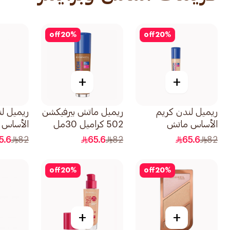
off
20
%
off
20
%
+
+
ريميل لندن كريم
ريميل ماتش بيرفيكشن
ريميل ل
الأساس ماتش
502 كراميل 30مل
الأساس 
بيرفيكشن 100 ايفوري
5.6
82
65.6
82
65.6
82
1قطعة
1قطعة
off
20
%
off
20
%
+
+