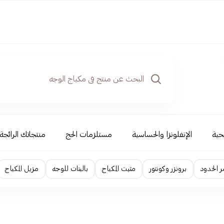
حية
الإنفلونزا والحساسية
مستلزمات الحج
منتجاتك الرائجة
ر الخدود
برونزر وكونتور
مثبت المكياج
باليتات للوجه
مزيل المكياج