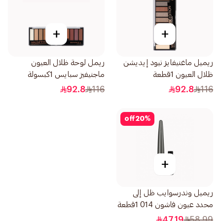
+
+
ريميل ماغنيفايز نيود إيديشن
ريمل لوحة ظلال العيون
ظلال العيون 1قطعة
ماجنيفيز سبايس 1كبسولة
92.8
116
92.8
116
off
20
%
+
ريميل وندرسوايب ظل إلى
محدد عيون فاشون 014 1قطعة
47.19
58.99