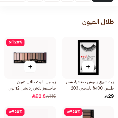
ظلال العيون
off
20
%
+
+
ريد شيري رموش صناعية شعر
ريميل باليت ظلال عيون
طبيعي 100% ياسمين 203
ماجنيفيز بلاش إديشن 12 لون
أسود 1قطعة
1قطعة
92.8
116
29
off
20
%
off
20
%