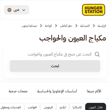
عربي
الرئيسية
الصيدلية
حفر الباطن
الواحة
صيدلية ليمون
مكياج العيون والحواجب
ابحث
الأكثر مبيعا
أساسيات الإنفلونزا والحساسية
منتجات صحية
ظلال العيون
الماسكارا
آيلاينر
الرموش
الحواجب
العدسات ومحلول 