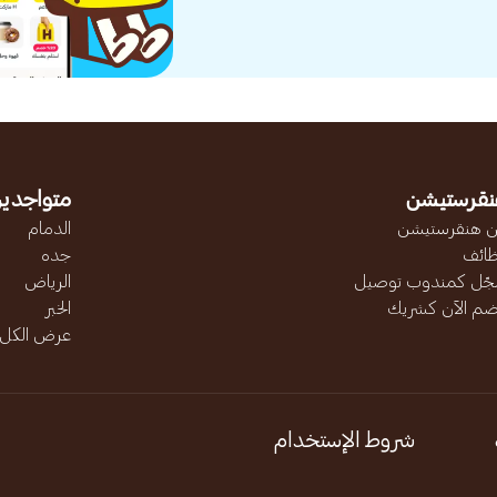
نقرستيشن
متواجدين
 هنقرستيشن
الدمام
ائف
جده
ّل كمندوب توصيل
الرياض
ضم الآن كشريك
الخبر
عرض الكل..
شروط الإستخدام