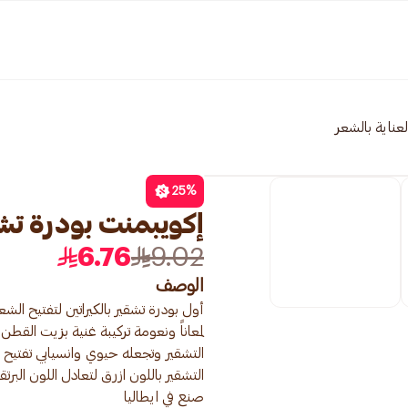
لعناية بالشعر
25
%
إكويبمنت بودرة تشقير 15
6.76
9.02
الوصف
أول بودرة تشقير بالكيراتين لتفتيح ال
لمعاناً ونعومة تركيبة غنية بزيت القطن
التشقير باللون ازرق لتعادل اللون الب
صنع في ايطاليا