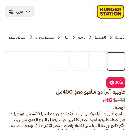
عربي
الرئيسية
الصيدلية
بريدة
المنار
صيدلية ليمون
العناية بالشعر
30
%
غارنييه ألترا دو شامبو مغذٍ 400مل
16.1
23
الوصف
شامبو غارنييه ألترا دوكس بزيت الأفوكادو وزبدة الشيا 400 مل هو عبارة
عن خلطة طبيعية ثمينة لشعر كالحرير، حيث يعمل المزيج المغذي من زيت
الأفوكادو وزبدة الشيا على تغذية وتنعيم الشعر الأكثر جفافاً وتجعداً. مناسب