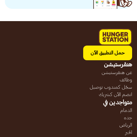
حمل التطبيق الآن
هنقرستيشن
عن هنقرستيشن
وظائف
سجّل كمندوب توصيل
انضم الآن كشريك
متواجدين في
الدمام
جده
الرياض
الخبر