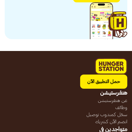
حمل التطبيق الآن
هنقرستيشن
عن هنقرستيشن
وظائف
سجّل كمندوب توصيل
انضم الآن كشريك
متواجدين في