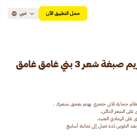
حمل التطبيق الآن
عربي
لوريال إكسلنس كريم صبغة شعر 3 بني غامق غامق
د التلوين لمدة تصل إلى ثمانية أسابيع