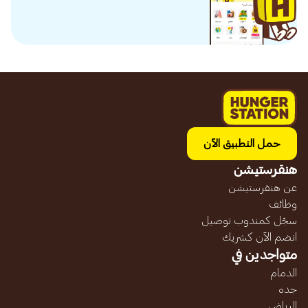
حمل التطبيق الآن
هنقرستيشن
عن هنقرستيشن
وظائف
سجّل كمندوب توصيل
انضم الآن كشريك
متواجدين في
الدمام
جده
الرياض