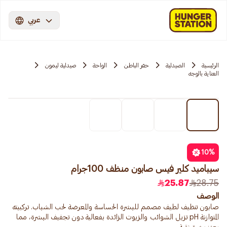
عربي
الرئيسية
الصيدلية
حفر الباطن
الواحة
صيدلية ليمون
العناية بالوجه
10
%
سيباميد كلير فيس صابون منظف 100جرام
25.87
28.75
الوصف
صابون تنظيف لطيف مصمم للبشرة الحساسة والمعرضة لحب الشباب. تركيبته
المتوازنة pH تزيل الشوائب والزيوت الزائدة بفعالية دون تجفيف البشرة، مما