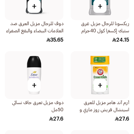
+
+
ريكسونا للرجال مزيل عرق
دوڤ للرجال مزيل العرق ضد
ستيك إكسترا كول 40جرام
العلامات البيضاء والبقع الصفراء
72 ساعة من الحماية 76جرام
35.65
24.15
+
+
آرم آند هامر مزيل للعرق
دوف مزيل تعرق جاف نسائي
اسينشال فريش روز ماري و
50مل
لافندر 71جرام
27.6
27.6