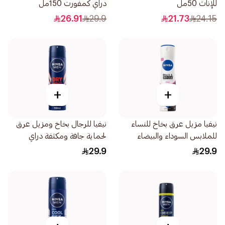
للإناث 50مل
دراي كمفورت 150مل
26.91
29.9
21.73
24.15
+
+
نيفيا مزيل عرق بخاخ للنساء
نيفيا للرجال بخاخ ومزيل عرق
للملابس السوداء والبيضاء
لحماية جافة ومكثفة دراي
150مل
إمباكت 150مل
29.9
29.9