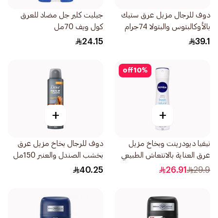
دوف للرجال مزيل عرق ستيك
جيليت كلير جل مضاد للعرق
بالأوكالبتوس والبتولا 74جرام
كول ويف 70مل
24.15
39.1
off
10
%
+
+
نيفيا ديودرينت وبخاخ مزيل
دوف للرجال بخاخ مزيل عرق
عرق العناية بالانتعاش الطبيعي
بخشب الصندل والعنبر 150مل
للنساء 150مل
40.25
26.91
29.9