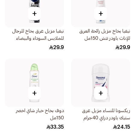
+
+
نيفيا بخاخ مزيل رائحة العرق
نيفيا مزيل عرق بخاخ للرجال
للإناث باودر تتش 150مل
للملابس السوداء والبيضاء
الأصلي 150مل
29.9
29.9
+
+
ريكسونا للنساء مزيل عرق
دوف بخاخ خيار شاي اخضر
ستيك باودر دراي 40جرام
150مل
33.35
24.15