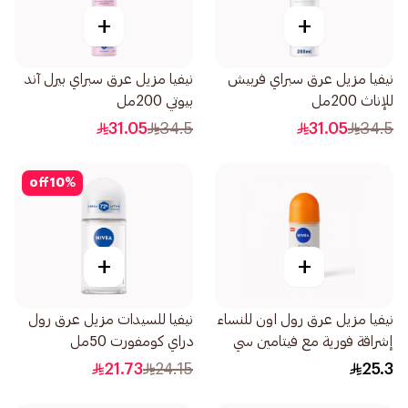
+
+
نيفيا مزيل عرق سبراي فربيش
نيفيا مزيل عرق سبراي بيرل آند
للإناث 200مل
بيوتي 200مل
31.05
34.5
31.05
34.5
off
10
%
+
+
نيفيا مزيل عرق رول اون للنساء
نيفيا للسيدات مزيل عرق رول
إشراقة فورية مع فيتامين سي
دراي كومفورت 50مل
وإي 50مل
21.73
24.15
25.3