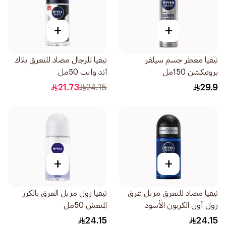
+
+
نيفيا معطر جسم سيلفر
نيفيا للرجال مضاد للتعرق بلاك
بروتيكشن 150مل
آند وايت 50مل
21.73
24.15
29.9
+
+
نيفيا مضاد للتعرق مزيل عرق
نيفيا رول مزيل العرق بالكرز
رول أون الكربون الأسود
المنعش 50مل
والأخشاب الداكنة للرجال 50مل
24.15
24.15