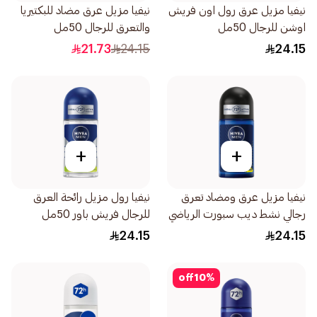
نيفيا مزيل عرق رول اون فريش
نيفيا مزيل عرق مضاد للبكتيريا
اوشن للرجال 50مل
والتعرق للرجال 50مل
21.73
24.15
24.15
+
+
نيفيا مزيل عرق ومضاد تعرق
نيفيا رول مزيل رائحة العرق
رجالي نشط ديب سبورت الرياضي
للرجال فريش باور 50مل
50مل
24.15
24.15
off
10
%