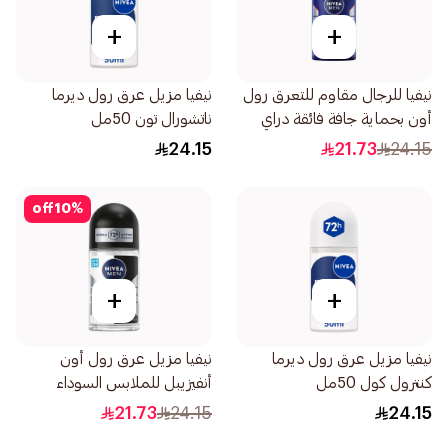
+
+
نيفيا للرجال مقاوم للتعرق رول
نيفيا مزيل عرق رول ديرما
أون بحماية جافة فائقة دراي
ناتشورال تون 50مل
إمباكت 50مل
24.15
21.73
24.15
off
10
%
+
+
نيفيا مزيل عرق رول ديرما
نيفيا مزيل عرق رول أون
كنترول كول 50مل
أنفيزيبل للملابس السوداء
والبيضاء فريش للرجال 50مل
21.73
24.15
24.15