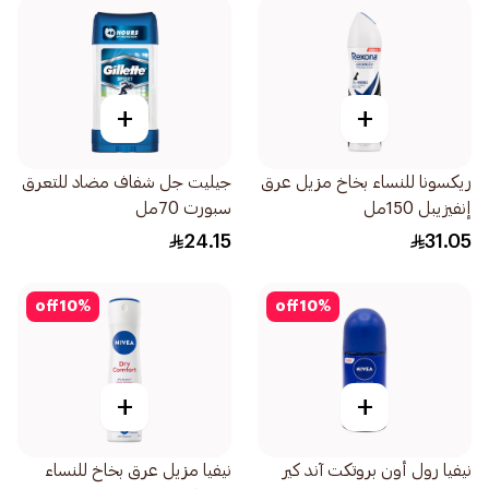
+
+
ريكسونا للنساء بخاخ مزيل عرق
جيليت جل شفاف مضاد للتعرق
إنفيزيبل 150مل
سبورت 70مل
24.15
31.05
off
10
%
off
10
%
+
+
نيفيا رول أون بروتكت آند كير
نيفيا مزيل عرق بخاخ للنساء