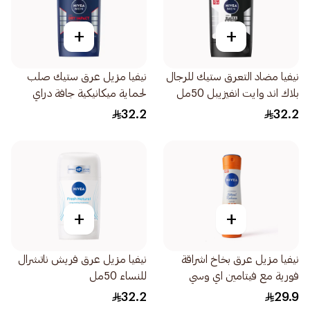
+
+
نيفيا مضاد التعرق ستيك للرجال
نيفيا مزيل عرق ستيك صلب
بلاك اند وايت انفيزيبل 50مل
لحماية ميكانيكية جافة دراي
إمباكت 50مل
32.2
32.2
+
+
نيفيا مزيل عرق بخاخ اشراقة
نيفيا مزيل عرق فريش ناتشرال
فورية مع فيتامين اي وسي
للنساء 50مل
200مل
32.2
29.9