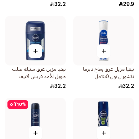
32.2
29.9
+
+
نيفيا مزيل عرق بخاخ ديرما
نيفيا مزيل عرق ستيك صلب
ناتشورال تون 150مل
طويل الأمد فريش أكتيف
بالمنثول 50مل 150
32.2
32.2
off
10
%
+
+