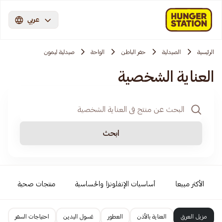
عربي
الرئيسية
الصيدلية
حفر الباطن
الواحة
صيدلية ليمون
العناية الشخصية
ابحث
الأكثر مبيعا
أساسيات الإنفلونزا والحساسية
منتجات صحية
مزيل العرق
العناية بالأذن
العطور
غسول اليدين
احتياجات السفر