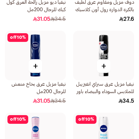
دوف مزيل ومقاوم عرق لطيف
نيفيا ديو مزيل رائحة العرق كول
بالكرة الدوارة رول أون كلاسيك
كيك للرجال 200مل
1قطعة 50
31.05
34.5
27.6
off
10
%
+
+
نيفيا مزيل عرق سبراي انفيزيبل
نيفيا مزيل عرق بخاخ منعش
للملابس السوداء والبيضاء باور
للرجال 200مل
للرجال 200مل
31.05
34.5
34.5
off
10
%
off
10
%