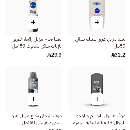
+
+
نيفيا مزيل عرق ستيك نسائي
نيفيا بخاخ مزيل رائحة العرق
50مل
للإناث سلكي سموث 150مل
29.9
32.2
+
+
دوڤ غسول للجسم وللوجه
دوف للرجال بخاخ مزيل عرق
للرجال + للعناية لتنقية البشرة
ستين ديفينس 150مل
بالفحم والطين 400مل