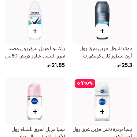
+
+
دوف للرجال مزيل عرق رول
ريكسونا مزيل عرق رول مضاد
أون متطور كلين كومفورت
تعرق للنساء شاور فريش 50مل
50مل
21.85
25.3
off
10
%
+
+
نيفيا بودرة تاتش مزيل عرق رول
نيفيا مزيل العرق للنساء رول
أون 50مل
الأصلي للملابس السوداء