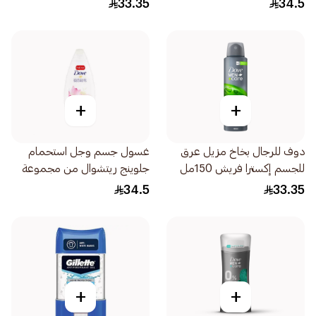
33.35
34.5
+
+
دوف للرجال بخاخ مزيل عرق
غسول جسم وجل استحمام
للجسم إكسترا فريش 150مل
جلوينج ريتشوال من مجموعة
اسرار التغذية لبشرة مشرقة من
34.5
33.35
دوف برائحة خلاصة زهرة اللوتس
وحليب الارز، سعة 250 مل
+
+