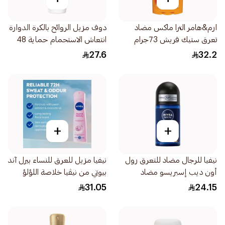
ارم&هامر الترا ماكس مضاد
دوف مزيل الروائح بالكرة الدوارة
تعرق ستيك فريش 73جرام
انتعاش الاستحمام حماية 48
ساعة 50مل
27.6
32.2
+
+
نيفيا للرجال مضاد للتعرق رول
نيفيا مزيل للعرق للنساء بيرل آند
أون ديب إسبريسو مضاد
بيوتي من نيڤيا خلاصة اللؤلؤ
للبكتيريا 50مل
بخاخ 150مل
31.05
24.15