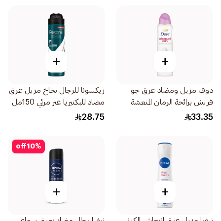
+
+
دوف مزيل ومضاد عرق جو
ريكسونا للرجال بخاخ مزيل عرق
فريش برائحة الرمان المنعشة
مضاد للبكتيريا غير مرئي 150مل
للنساء 150مل
28.75
33.35
off
10
%
+
+
نيفيا مزيل عرق انتعاش الكرز
نيفيا رجال مضاد تعرق سبراي