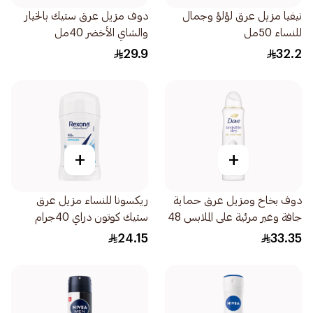
نيفيا مزيل عرق لؤلؤ وجمال
دوف مزيل عرق ستيك بالخيار
للنساء 50مل
والشاي الأخضر 40مل
29.9
32.2
+
+
دوف بخاخ ومزيل عرق حماية
ريكسونا للنساء مزيل عرق
جافة وغير مرئية على الملابس 48
ستيك كوتون دراي 40جرام
ساعة 150مل
24.15
33.35