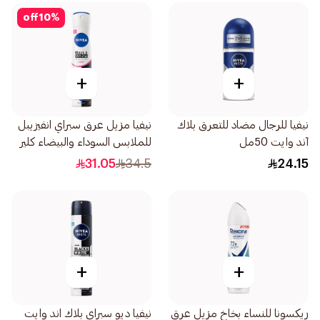
off
10
%
+
+
نيفيا للرجال مضاد للتعرق بلاك
نيفيا مزيل عرق سبراي انفيزيبل
آند وايت 50مل
للملابس السوداء والبيضاء كلير
للإناث 200مل
31.05
34.5
24.15
+
+
ريكسونا للنساء بخاخ مزيل عرق
نيفيا ديو سبراي بلاك اند وايت