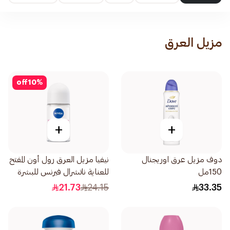
مزيل العرق
off
10
%
+
+
دوف مزيل عرق اوريجنال
نيفيا مزيل العرق رول أون المفتح
150مل
للعناية ناتشرال فيرنس للبشرة
50مل
21.73
24.15
33.35