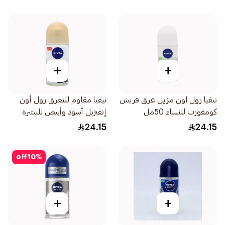
+
+
نيفيا رول اون مزيل عرق فريش
نيفيا مقاوم للتعرق رول أون
كومفورت للنساء 50مل
إنفيزبل أسود وأبيض للبشرة
الحساسة للنساء 50مل
24.15
24.15
off
10
%
+
+