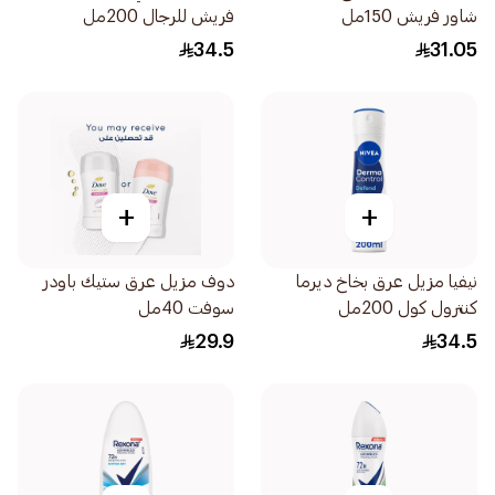
شاور فريش 150مل
فريش للرجال 200مل
34.5
31.05
+
+
نيفيا مزيل عرق بخاخ ديرما
دوف مزيل عرق ستيك باودر
كنترول كول 200مل
سوفت 40مل
29.9
34.5