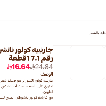
ناية بالشعر
جارنييه كولور نات
رقم 7.1 1قطعة
16.64
24.84
الوصف
تحتوي على بلسم ما بعد الصبغة غني ب
مع غارنييه كولور ناتشورالز ، يصبح للش