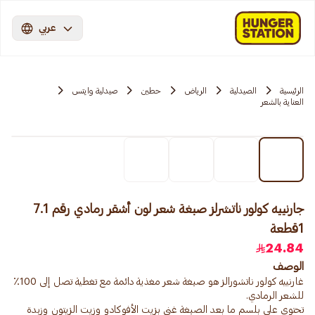
عربي
الرئيسية
الصيدلية
الرياض
حطين
صيدلية وايتس
العناية بالشعر
جارنييه كولور ناتشرلز صبغة شعر لون أشقر رمادي رقم 7.1
1قطعة
24.84
الوصف
غارنييه كولور ناتشورالز هو صبغة شعر مغذية دائمة مع تغطية تصل إلى 100٪
تحتوي على بلسم ما بعد الصبغة غني بزيت الأفوكادو وزيت الزيتون وزبدة