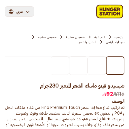
عربي
الرئيسية
الصيدلية
خميس مشيط
خميس مشيط
صيدلية وايتس
العناية بالشعر
شيسيدو فينو ماسك الشعر المتميز 230جرام
92
115
الوصف
تم تركيب قناع معالجة الشعر Fino Premium Touch من غذاء ملكات النحل
وPCA والدهون ex ليجعل شعرك التالف يستعيد طاقته وقوته ونعومته
ومرونته. ★ قناع الشعر فينو هذا هو منتج شعر مثالي للأشخاص الذين يعانون
من شعر تالف و/أو جاف بسبب الظروف الجوية أو الأشعة فوق البنفسجية أو