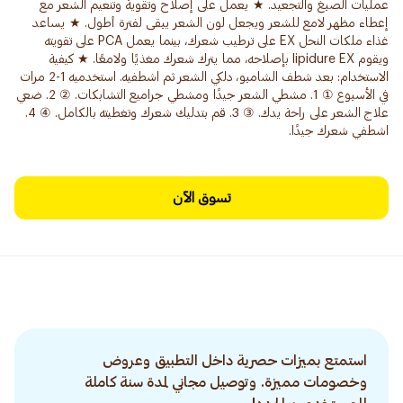
عمليات الصبغ والتجعيد. ★ يعمل على إصلاح وتقوية وتنعيم الشعر مع
إعطاء مظهر لامع للشعر ويجعل لون الشعر يبقى لفترة أطول. ★ يساعد
غذاء ملكات النحل EX على ترطيب شعرك، بينما يعمل PCA على تقويته
ويقوم lipidure EX بإصلاحه، مما يترك شعرك مغذيًا ولامعًا. ★ كيفية
الاستخدام: بعد شطف الشامبو، دلكي الشعر ثم اشطفيه. استخدميه 1-2 مرات
في الأسبوع ① 1. مشطي الشعر جيدًا ومشطي جراميع التشابكات. ② 2. ضعي
علاج الشعر على راحة يدك. ③ 3. قم بتدليك شعرك وتغطيته بالكامل. ④ 4.
اشطفي شعرك جيدًا.
تسوق الآن
استمتع بميزات حصرية داخل التطبيق وعروض
وخصومات مميزة. وتوصيل مجاني لمدة سنة كاملة