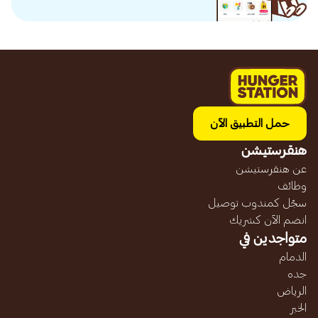
حمل التطبيق الآن
هنقرستيشن
عن هنقرستيشن
وظائف
سجّل كمندوب توصيل
انضم الآن كشريك
متواجدين في
الدمام
جده
الرياض
الخبر