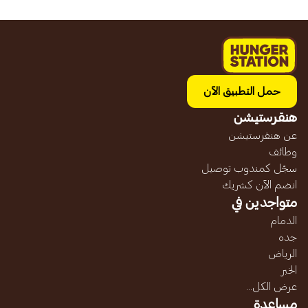
حمل التطبيق الآن
هنقرستيشن
عن هنقرستيشن
وظائف
سجّل كمندوب توصيل
انضم الآن كشريك
متواجدين في
الدمام
جده
الرياض
الخبر
عرض الكل...
مساعدة