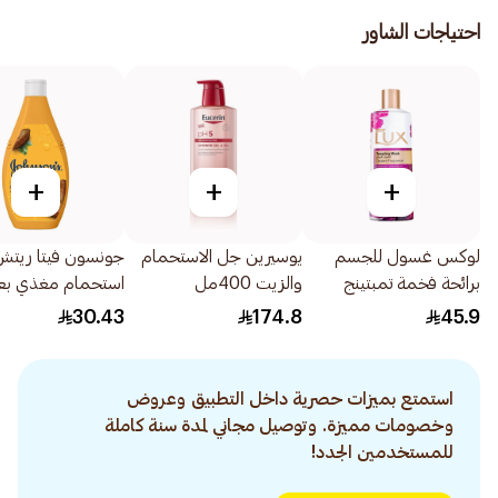
احتياجات الشاور
+
+
+
لوكس غسول للجسم
يوسيرين جل الاستحمام
جونسون فيتا ريتش
برائحة فخمة تمبتينج
والزيت 400مل
استحمام مغذي ب
مسك 500مل
بزبدة الكاكاو غني 400مل
30.43
174.8
45.9
استمتع بميزات حصرية داخل التطبيق وعروض
وخصومات مميزة. وتوصيل مجاني لمدة سنة كاملة
للمستخدمين الجدد!