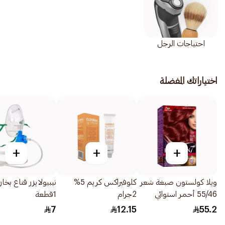
احتياجات الرجل
اختياراتك المفضلة
+
+
+
ويلا كولستون صبغة شعر
كلوفيراكس كريم 5%
نيبيولايزر قناع بخا
55/46 أحمر استوائي
2جرام
1قطعة
1قطعة
7
12.15
55.2