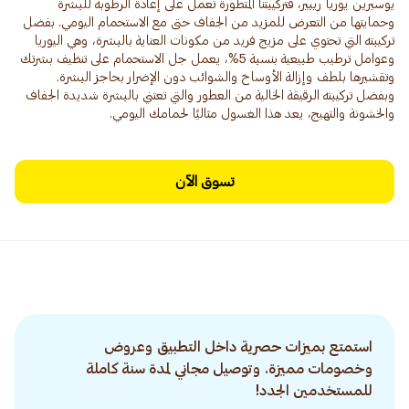
يوسيرين يوريا ريبير، فتركيبتنا المتطورة تعمل على إعادة الرطوبة للبشرة
وحمايتها من التعرض للمزيد من الجفاف حتى مع الاستحمام اليومي. بفضل
تركيبته التي تحتوي على مزيج فريد من مكونات العناية بالبشرة، وهي اليوريا
وعوامل ترطيب طبيعية بنسبة 5%، يعمل جل الاستحمام على تنظيف بشرتك
وتقشيرها بلطف وإزالة الأوساخ والشوائب دون الإضرار بحاجز البشرة.
وبفضل تركيبته الرقيقة الخالية من العطور والتي تعتني بالبشرة شديدة الجفاف
والخشونة والتهيج، يعد هذا الغسول مثاليًا لحمامك اليومي.
تسوق الآن
استمتع بميزات حصرية داخل التطبيق وعروض
وخصومات مميزة. وتوصيل مجاني لمدة سنة كاملة
للمستخدمين الجدد!