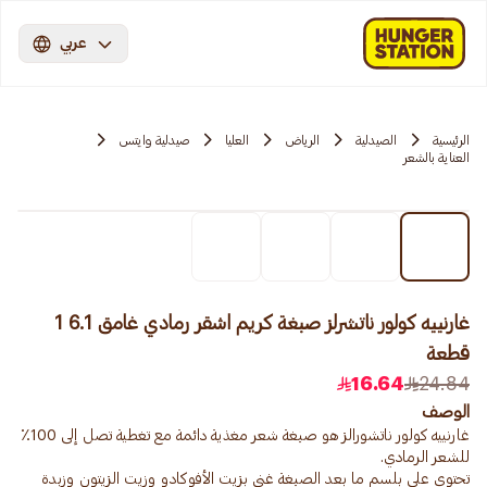
عربي
الرئيسية
الصيدلية
الرياض
العليا
صيدلية وايتس
العناية بالشعر
غارنييه كولور ناتشرلز صبغة كريم اشقر رمادي غامق 6.1 1
قطعة
16.64
24.84
الوصف
غارنييه كولور ناتشورالز هو صبغة شعر مغذية دائمة مع تغطية تصل إلى 100٪
تحتوي على بلسم ما بعد الصبغة غني بزيت الأفوكادو وزيت الزيتون وزبدة