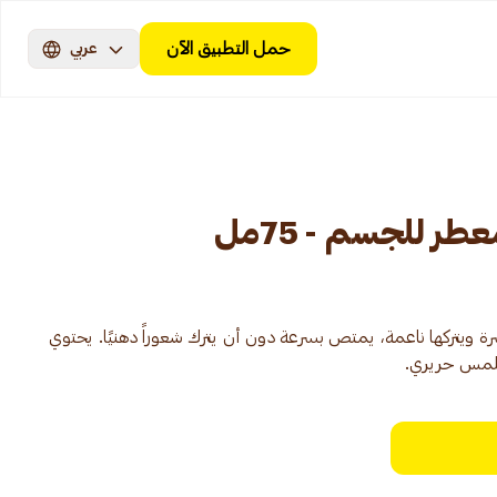
حمل التطبيق الآن
عربي
طر للجسم - 75مل
يتركها ناعمة، يمتص بسرعة دون أن يترك شعوراً دهنيًا. يحتوي
وملمس حريري.