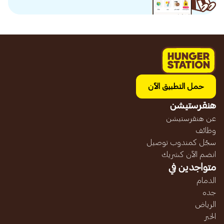
حمل التطبيق الآن
هنقرستيشن
عن هنقرستيشن
وظائف
سجّل كمندوب توصيل
انضم الآن كشريك
متواجدين في
الدمام
جده
الرياض
الخبر