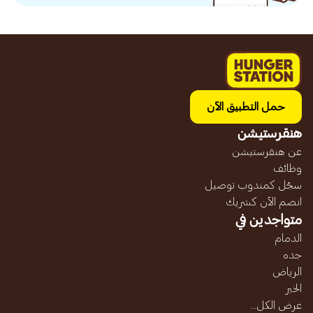
حمل التطبيق الآن
هنقرستيشن
عن هنقرستيشن
وظائف
سجّل كمندوب توصيل
انضم الآن كشريك
متواجدين في
الدمام
جده
الرياض
الخبر
عرض الكل...