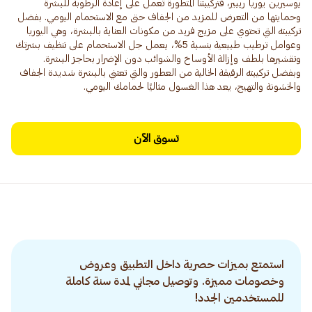
يوسيرين يوريا ريبير، فتركيبتنا المتطورة تعمل على إعادة الرطوبة للبشرة
وحمايتها من التعرض للمزيد من الجفاف حتى مع الاستحمام اليومي. بفضل
تركيبته التي تحتوي على مزيج فريد من مكونات العناية بالبشرة، وهي اليوريا
وعوامل ترطيب طبيعية بنسبة 5%، يعمل جل الاستحمام على تنظيف بشرتك
وتقشيرها بلطف وإزالة الأوساخ والشوائب دون الإضرار بحاجز البشرة.
وبفضل تركيبته الرقيقة الخالية من العطور والتي تعتني بالبشرة شديدة الجفاف
والخشونة والتهيج، يعد هذا الغسول مثاليًا لحمامك اليومي.
تسوق الآن
استمتع بميزات حصرية داخل التطبيق وعروض
وخصومات مميزة. وتوصيل مجاني لمدة سنة كاملة
للمستخدمين الجدد!