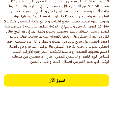
لا تُنسى أثناء الاستحمام بفضل زيت ايفرسنت الأساسي. دلّلي بشرتك وعطّريها
بعطور فاخرة. لا غنى لك عن سائل الاستحمام الذي يعطر بشرتك ويغمرها
برائحة أنثوية ومنعشة. تحلّي بالثقة طوال اليوم وانطلقي! إنه مزود بحمض
الهيالورونيك والجلسرين للاحتفاظ بالرطوبة وتنعيم البشرة وجعلها مرنة
ومرطبة لفترة طويلة. حطمي جميع الحواجز واختاري رائحة الياسمين الأبيض. لا
مثيل لهذا العطر الكريمي والناعم! إن التركيبة اللطيفة على البشرة والمرطبة لهذا
الغسول تجعل بشرتك ناعمة ومنتعشة وحيوية وتعتني بها. إن هذا المنتج مثالي
لكل من تود أن تضفي على روتينها للاهتمام ببشرتها منتجات فعالة وعالية
الجودة. احصلي على مزيج فريد من التغذية والعطر في كل مرة تستحمين فيها.
اخطفي القلوب برائحتك الفاخرة. اكتشفي عالم لوكس الساحر وجرّبي أغسال
الجسم بعطورها المتعددة: رومانسية الكركديه، سحر زهرة الأوركيد، المسك
الساحر، الورد الناعم، والياسمين المخملي. اختاري ما تفضلين من منتجات
لوكس التي تضم الكثير من أغسال الجسم وأغسال اليدين
تسوق الآن