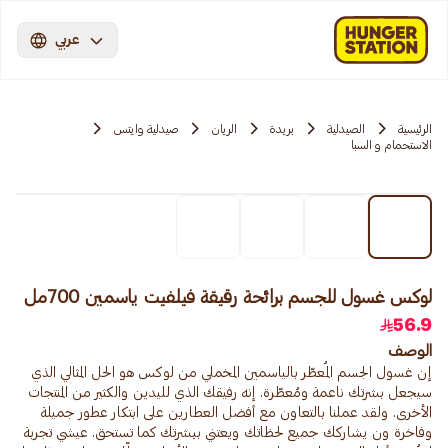
عربي
الرئيسية
الصيدلية
بريدة
الريان
صيدلية وايتس
الاستحمام و السبا
لوكس غسول للجسم برائحة رقيقة فيلفيت ياسمين 700مل
56.9
الوصف
إن غسول الجسم المُعطّر بالياسمين المخملي من لوكس هو الحل المثالي الذي
سيجعل بشرتك ناعمة ومُعطّرة. إنه رفيقك الذي لليدين والكثير من المنتجات
الأخرى. ولقد عملنا بالتعاون مع أفضل العطارين على ابتكار عطور جميلة
وفاخرة ون يشاركك جميع لحظاتك ويعتني ببشرتك كما تستحق. عيشي تجربة