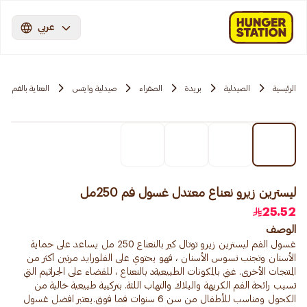
عربي
الرئيسية
الصيدلية
بريدة
الصفراء
صيدلية وايتس
العناية بالفم
ليسترين زيرو نعناع معتدل غسول فم 250مل
25.52
الوصف
غسول الفم ليسترين زيرو توتال كير بالنعناع 250 مل يساعد على حماية
الأسنان وتجنب تسوس الأسنان ، فهو يحتوي على الفلورايد مرتين أكثر من
المنتجات الأخرى. غني بالمكونات الطبيعيةد بالنعناع ، للقضاء على الجراثيم التي
تسبب رائحة الفم الكريهة والبلاك والتهاب اللثة. بتركيبة طبيعية خالية من
الكحول ومناسب للأطفال من سن 6 سنوات فما فوق.يعتبر افضل غسول