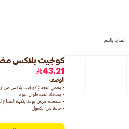
العناية بالفم
كولجيت بلاكس مضمضة 
43.21
الوصف
• خالية من الكحول