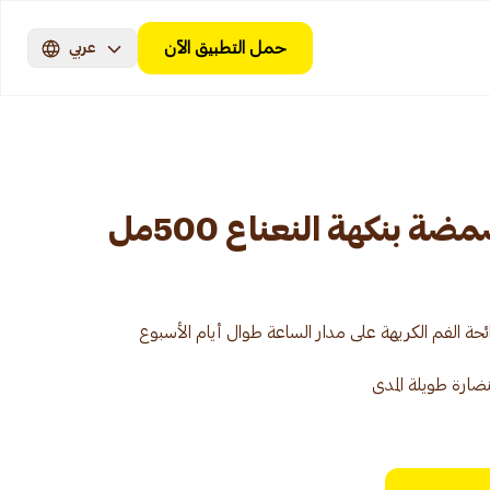
حمل التطبيق الآن
عربي
بنكهة النعناع 500مل