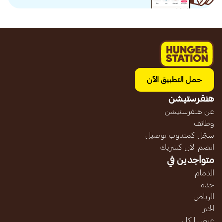
حمل التطبيق الآن
هنقرستيشن
عن هنقرستيشن
وظائف
سجّل كمندوب توصيل
انضم الآن كشريك
متواجدين في
الدمام
جده
الرياض
الخبر
عرض الكل...