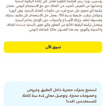
يوسيرين يوريا ريبير، فتركيبتنا المتطورة تعمل على إعادة الرطوبة للبشرة
وحمايتها من التعرض للمزيد من الجفاف حتى مع الاستحمام اليومي. بفضل
تركيبته التي تحتوي على مزيج فريد من مكونات العناية بالبشرة، وهي اليوريا
وعوامل ترطيب طبيعية بنسبة 5%، يعمل جل الاستحمام على تنظيف بشرتك
وتقشيرها بلطف وإزالة الأوساخ والشوائب دون الإضرار بحاجز البشرة.
وبفضل تركيبته الرقيقة الخالية من العطور والتي تعتني بالبشرة شديدة الجفاف
والخشونة والتهيج، يعد هذا الغسول مثاليًا لحمامك اليومي.
تسوق الآن
استمتع بميزات حصرية داخل التطبيق وعروض
وخصومات مميزة. وتوصيل مجاني لمدة سنة كاملة
للمستخدمين الجدد!